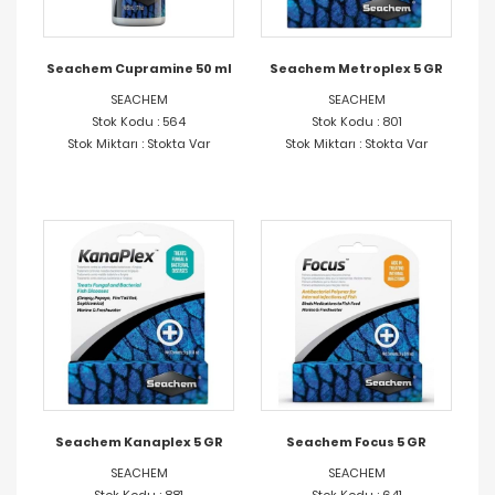
Seachem Cupramine 50 ml
Seachem Metroplex 5 GR
SEACHEM
SEACHEM
Stok Kodu : 564
Stok Kodu : 801
Stok Miktarı : Stokta Var
Stok Miktarı : Stokta Var
Seachem Kanaplex 5 GR
Seachem Focus 5 GR
SEACHEM
SEACHEM