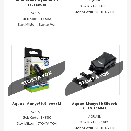
Aquael Akvaryum Matı
AQUAEL
150x50CM
Stok Kodu : 114889
Stok Miktarı : STOKTA YOK
AQUAEL
Stok Kodu : 113863
Stok Miktarı : Stokta Var
STOKTA YOK
STOKTA YOK
Aquael Manyetik Silecek M
Aquael Manyetik Silecek
2in1 5-10MM L
AQUAEL
AQUAEL
Stok Kodu : 114890
Stok Kodu : 246121
Stok Miktarı : STOKTA YOK
Stok Miktarı : STOKTA YOK