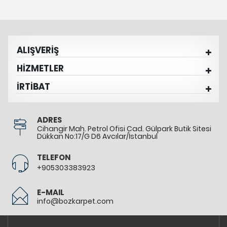
ALIŞVERİŞ
HİZMETLER
İRTİBAT
ADRES
Cihangir Mah. Petrol Ofisi Cad. Gülpark Butik Sitesi
Dükkan No:17/G D6 Avcılar/İstanbul
TELEFON
+905303383923
E-MAIL
info@bozkarpet.com