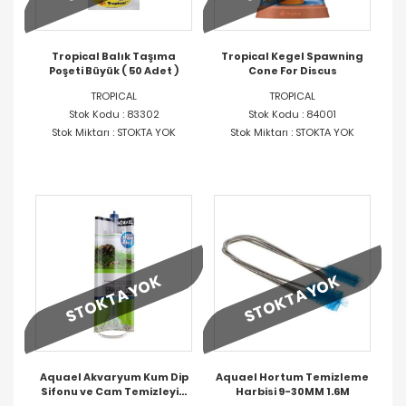
Tropical Balık Taşıma
Tropical Kegel Spawning
Poşeti Büyük ( 50 Adet )
Cone For Discus
TROPICAL
TROPICAL
Stok Kodu : 83302
Stok Kodu : 84001
Stok Miktarı : STOKTA YOK
Stok Miktarı : STOKTA YOK
STOKTA YOK
STOKTA YOK
Aquael Akvaryum Kum Dip
Aquael Hortum Temizleme
Sifonu ve Cam Temizleyici
Harbisi 9-30MM 1.6M