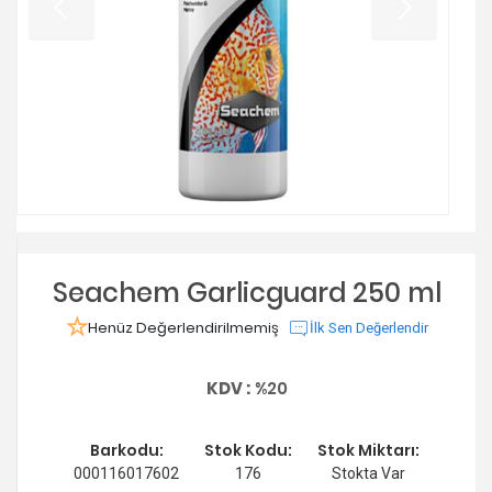
Seachem Garlicguard 250 ml
Henüz Değerlendirilmemiş
İlk Sen Değerlendir
KDV :
%20
Barkodu:
Stok Kodu:
Stok Miktarı:
000116017602
176
Stokta Var