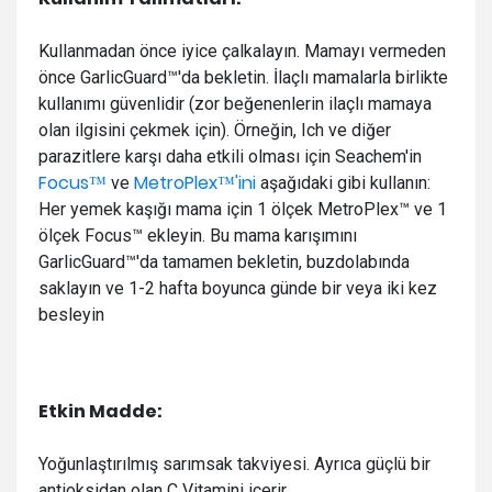
Kullanmadan önce iyice çalkalayın. Mamayı vermeden
önce GarlicGuard™'da bekletin. İlaçlı mamalarla birlikte
kullanımı güvenlidir (zor beğenenlerin ilaçlı mamaya
olan ilgisini çekmek için). Örneğin, Ich ve diğer
parazitlere karşı daha etkili olması için Seachem'in
Focus™
MetroPlex™'ini
ve
aşağıdaki gibi kullanın:
Her yemek kaşığı mama için 1 ölçek MetroPlex™ ve 1
ölçek Focus™ ekleyin. Bu mama karışımını
GarlicGuard™'da tamamen bekletin, buzdolabında
saklayın ve 1-2 hafta boyunca günde bir veya iki kez
besleyin
Etkin Madde:
Yoğunlaştırılmış sarımsak takviyesi.
Ayrıca güçlü bir
antioksidan olan C Vitamini içerir