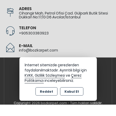
ADRES
Cihangir Mah. Petrol Ofisi Cad. Gülpark Butik Sitesi
Dükkan No:17/G D6 Avcılar/İstanbul
TELEFON
+905303383923
E-MAIL
info@bozkarpet.com
İnternet sitemizde çerezlerden
faydalanılmaktadır. Ayrıntılı bilgi için
KVKK,
Gizlilik Sözleşmesi
ve
Çerez
Politikamızı
inceleyebilirsiniz.
Reddet
Kabul Et
Copyright 2026 bozkarpet.com - Tüm hakları saklıdır.
Kredi kartı bilgileriniz 256bit SSL sertifikası ile
korunmaktadır.