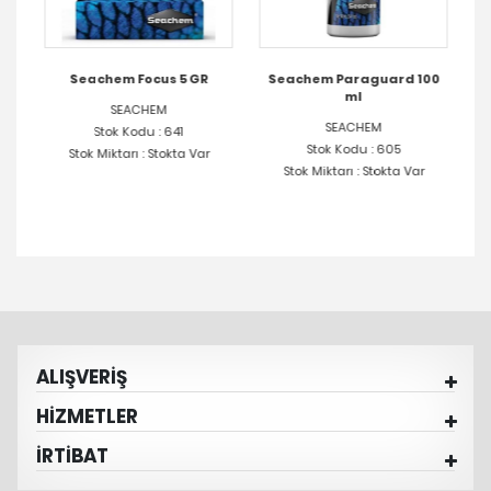
50
Seachem Focus 5 GR
Seachem Paraguard 100
ml
SEACHEM
SEACHEM
Stok Kodu : 641
Stok Kodu : 605
Stok Miktarı : Stokta Var
Stok Miktarı : Stokta Var
ALIŞVERİŞ
HİZMETLER
İRTİBAT