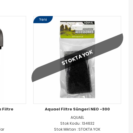
Yeni
STOKTA YOK
 Filtre
Aquael Filtre Süngeri NEO -300
AQUAEL
Stok Kodu : 134632
Var
Stok Miktarı : STOKTA YOK