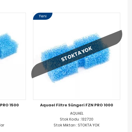
Yeni
STOKTA YOK
 PRO 1500
Aquael Filtre Süngeri FZN PRO 1000
AQUAEL
Stok Kodu : 132720
Var
Stok Miktarı : STOKTA YOK