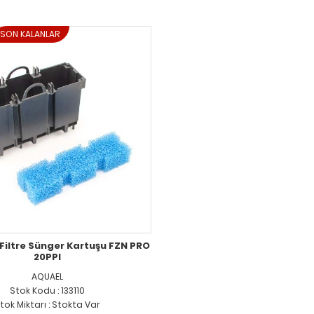
SON KALANLAR
Filtre Sünger Kartuşu FZN PRO
20PPI
AQUAEL
Stok Kodu : 133110
tok Miktarı : Stokta Var