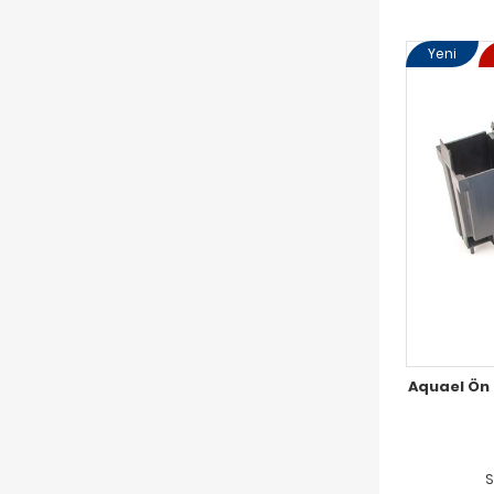
Yeni
Aquael Ön 
S