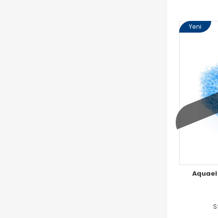
Yeni
Aquael 
S