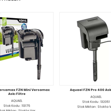
ersamax FZN Mini Versamax
Aquael FZN Pro 400 Askı
Askı Filtre
AQUAEL
AQUAEL
Stok Kodu : 132051
Stok Kodu : 113175
Stok Miktarı : Stokta 
tok Miktarı : Stokta Var