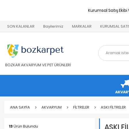
Kurumsal Satış Ekibi
SON KALANLAR
Bayilerimiz
MARKALAR
KURUMSAL SATI
BOZKAR AKVARYUM VE PET ÜRÜNLERİ
AKVAR
ANA SAYFA
AKVARYUM
FİLTRELER
ASKI FİLTRELER
ASKI Fİ
13
Ürün Bulundu