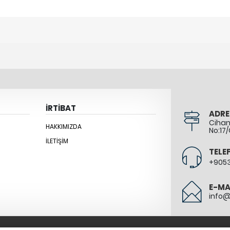
İRTİBAT
ADRE
Cihang
HAKKIMIZDA
No:17/
İLETIŞIM
TELE
+905
E-MA
info