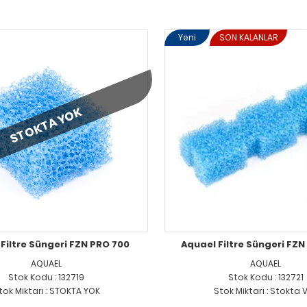
Yeni
SON KALANLAR
STOKTA YOK
Filtre Süngeri FZN PRO 700
Aquael Filtre Süngeri FZN
AQUAEL
AQUAEL
Stok Kodu : 132719
Stok Kodu : 132721
tok Miktarı : STOKTA YOK
Stok Miktarı : Stokta 