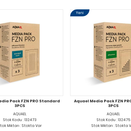
Yeni
edia Pack FZN PRO Standard
Aquael Media Pack FZN P
3PCS
3PCS
AQUAEL
AQUAEL
Stok Kodu : 132473
Stok Kodu : 132475
tok Miktarı : Stokta Var
Stok Miktarı : Stokta 