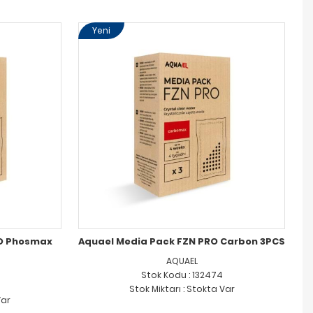
Yeni
RO Phosmax
Aquael Media Pack FZN PRO Carbon 3PCS
AQUAEL
Stok Kodu : 132474
Stok Miktarı : Stokta Var
Var