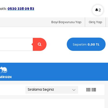
ttı:
0530 338 09 83
🔔
2
Bayi Başvurusu Yap
Giriş Yap
Sepetim
0,00 TL
MİRGEN