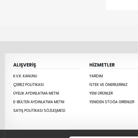
ALIŞVERİŞ
HİZMETLER
K.V.K. KANUNU
YARDIM
ÇEREZ POLITIKASI
İSTEK VE ÖNERILERINIZ
ÜYELIK AYDINLATMA METNI
YENİ ÜRÜNLER
E-BÜLTEN AYDINLATMA METNI
YENİDEN STOĞA GİRENLER
SATIŞ POLITIKASI SÖZLEŞMESI