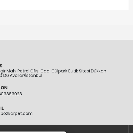
S
ir Mah. Petrol Ofisi Cad. Gülpark Butik Sitesi Dükkan
G D6 Avcılar/İstanbul
FON
303383923
IL
@bozkarpet.com