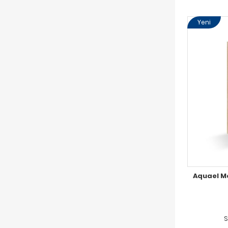
Yeni
Aquael M
S