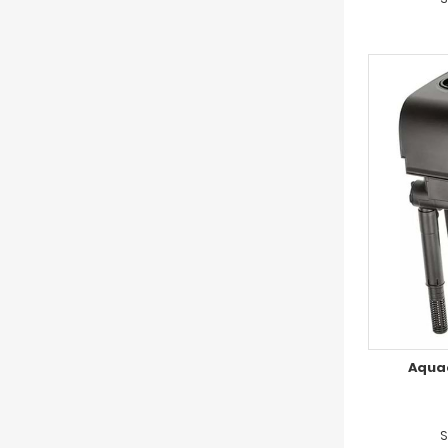
Aquae
S