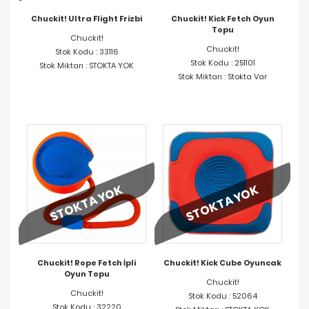
Chuckit! Ultra Flight Frizbi
Chuckit! Kick Fetch Oyun
Topu
Chuckit!
Chuckit!
Stok Kodu : 33116
Stok Kodu : 251101
Stok Miktarı : STOKTA YOK
Stok Miktarı : Stokta Var
STOKTA YOK
STOKTA YOK
Chuckit! Rope Fetch İpli
Chuckit! Kick Cube Oyuncak
Oyun Topu
Chuckit!
Chuckit!
Stok Kodu : 52064
Stok Kodu : 32220