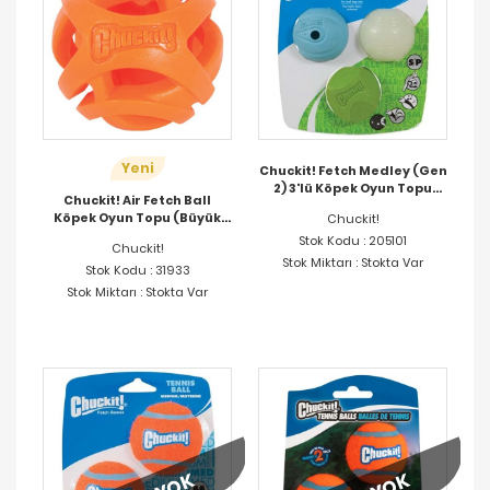
Yeni
Chuckit! Fetch Medley (Gen
2) 3'lü Köpek Oyun Topu
Chuckit! Air Fetch Ball
(Küçük Boy)
Köpek Oyun Topu (Büyük
Chuckit!
Boy)
Stok Kodu : 205101
Chuckit!
Stok Miktarı : Stokta Var
Stok Kodu : 31933
Stok Miktarı : Stokta Var