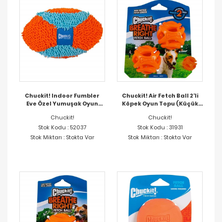
Chuckit! Indoor Fumbler
Chuckit! Air Fetch Ball 2'li
Eve Özel Yumuşak Oyun
Köpek Oyun Topu (Küçük
Topu
Boy)
Chuckit!
Chuckit!
Stok Kodu : 52037
Stok Kodu : 31931
Stok Miktarı : Stokta Var
Stok Miktarı : Stokta Var