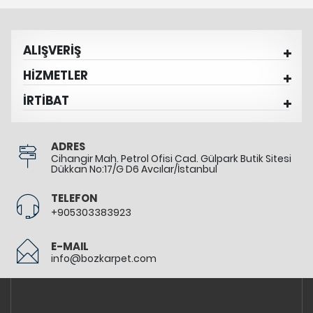
ALIŞVERİŞ
HİZMETLER
İRTİBAT
ADRES
Cihangir Mah. Petrol Ofisi Cad. Gülpark Butik Sitesi
Dükkan No:17/G D6 Avcılar/İstanbul
TELEFON
+905303383923
E-MAIL
info@bozkarpet.com