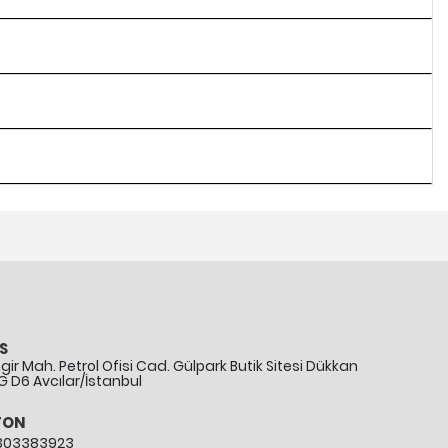
S
ir Mah. Petrol Ofisi Cad. Gülpark Butik Sitesi Dükkan
G D6 Avcılar/İstanbul
FON
303383923