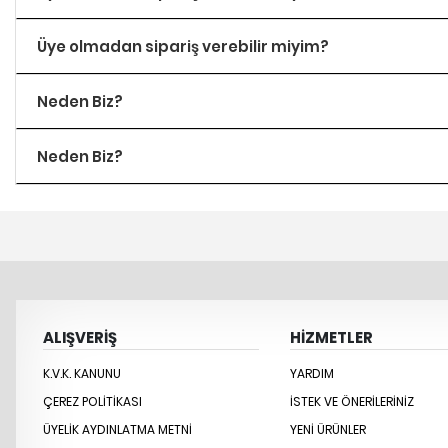
Üye olmadan sipariş verebilir miyim?
Neden Biz?
Neden Biz?
ALIŞVERİŞ
HİZMETLER
K.V.K. KANUNU
YARDIM
ÇEREZ POLITIKASI
İSTEK VE ÖNERILERINIZ
ÜYELIK AYDINLATMA METNI
YENİ ÜRÜNLER