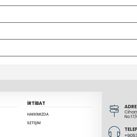
İRTİBAT
ADRE
Cihang
HAKKIMIZDA
No:17/
İLETIŞIM
TELE
+905