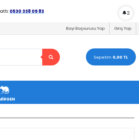
ttı:
0530 338 09 83
🔔
2
Bayi Başvurusu Yap
Giriş Yap
Sepetim
0,00 TL
MİRGEN