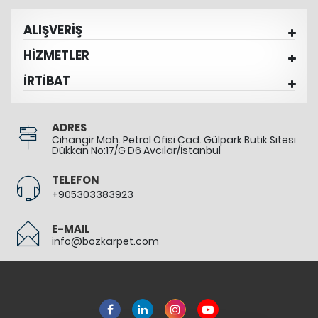
ALIŞVERİŞ
HİZMETLER
İRTİBAT
ADRES
Cihangir Mah. Petrol Ofisi Cad. Gülpark Butik Sitesi
Dükkan No:17/G D6 Avcılar/İstanbul
TELEFON
+905303383923
E-MAIL
info@bozkarpet.com