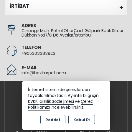
İRTİBAT
ADRES
Cihangir Mah. Petrol Ofisi Cad. Gülpark Butik Sitesi
Dükkan No:17/G D6 Avcılar/İstanbul
TELEFON
+905303383923
E-MAIL
info@bozkarpet.com
İnternet sitemizde çerezlerden
faydalanılmaktadır. Ayrıntılı bilgi için
KVKK,
Gizlilik Sözleşmesi
ve
Çerez
Politikamızı
inceleyebilirsiniz.
Reddet
Kabul Et