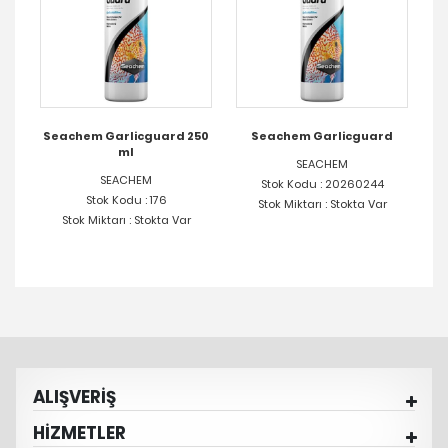
50
Seachem Garlicguard 250
Seachem Garlicguard
S
ml
SEACHEM
SEACHEM
Stok Kodu : 20260244
Stok Kodu : 176
Stok Miktarı : Stokta Var
Stok Miktarı : Stokta Var
ALIŞVERİŞ
HİZMETLER