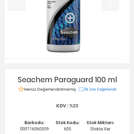
Seachem Paraguard 100 ml
Henüz Değerlendirilmemiş
İlk Sen Değerlendir
KDV :
%20
Barkodu:
Stok Kodu:
Stok Miktarı:
000116060509
605
Stokta Var