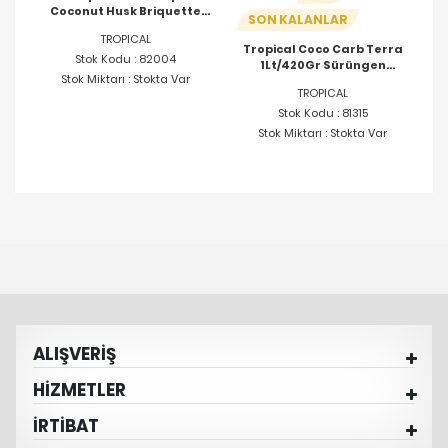
Coconut Husk Briquette
SON KALANLAR
500Gr
TROPICAL
Tropical Coco Carb Terra
Stok Kodu : 82004
1Lt/420Gr Sürüngen
Stok Miktarı : Stokta Var
Tabanı
TROPICAL
Stok Kodu : 81315
Stok Miktarı : Stokta Var
ALIŞVERİŞ
HİZMETLER
İRTİBAT