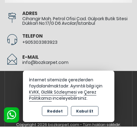
ADRES
Cihangir Mah. Petrol Ofisi Cad. Gülpark Butik Sitesi
Dükkan No:17/G D6 Avcılar/İstanbul
TELEFON
+905303383923
E-MAIL
info@bozkarpet.com
İnternet sitemizde çerezlerden
faydalanılmaktadır. Ayrıntılı bilgi için
KVKK,
Gizlilik Sözleşmesi
ve
Çerez
Politikamızı
inceleyebilirsiniz.
Reddet
Kabul Et
Copyright 2026 bozkarpet.com - Tüm hakları saklıdır.
Kredi kartı bilgileriniz 256bit SSL sertifikası ile
korunmaktadır.