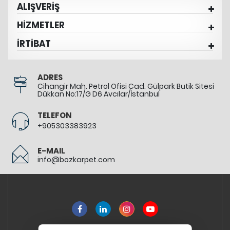
ALIŞVERİŞ
HİZMETLER
İRTİBAT
ADRES
Cihangir Mah. Petrol Ofisi Cad. Gülpark Butik Sitesi
Dükkan No:17/G D6 Avcılar/İstanbul
TELEFON
+905303383923
E-MAIL
info@bozkarpet.com