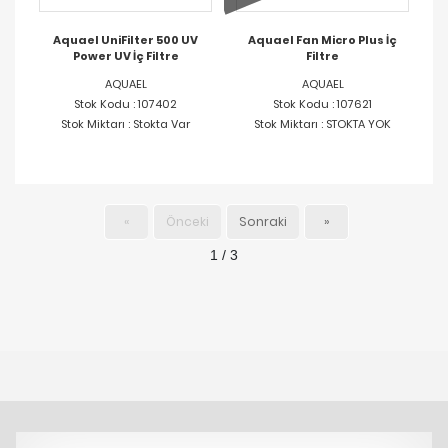
Aquael UniFilter 500 UV
Aquael Fan Micro Plus İç
Power UV İç Filtre
Filtre
AQUAEL
AQUAEL
Stok Kodu : 107402
Stok Kodu : 107621
Stok Miktarı : Stokta Var
Stok Miktarı : STOKTA YOK
«
Önceki
Sonraki
»
1 / 3