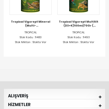
Tropical Vigorept Mineral
Tropical Vigorept MultiVit
(Multi-
(D3+K)100ml/70Gr (
Calcium+D3)100ml/60Gr (
Sürüngen Vitamin
TROPICAL
TROPICAL
Sürüngen Mineral
Takviyesi )
Stok Kodu : 11483
Takviyesi )
Stok Kodu : 11493
Stok Miktarı : Stokta Var
Stok Miktarı : Stokta Var
ALIŞVERİŞ
HİZMETLER