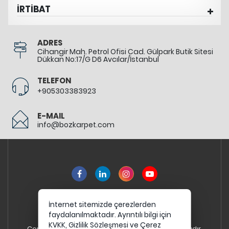
İRTİBAT
ADRES
Cihangir Mah. Petrol Ofisi Cad. Gülpark Butik Sitesi
Dükkan No:17/G D6 Avcılar/İstanbul
TELEFON
+905303383923
E-MAIL
info@bozkarpet.com
İnternet sitemizde çerezlerden
faydalanılmaktadır. Ayrıntılı bilgi için
KVKK,
Gizlilik Sözleşmesi
ve
Çerez
Copyright 2026 bozkarpet.com - Tüm hakları saklıdır.