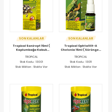
SON KALANLAR
SON KALANLAR
Tropical Sanirept 15ml (
Tropical OphtalVit-A
Kaplumbağa Kabuk
Chelonia 15ml ( Sürüngen
Vitamini )
Cilt Bakım Ürünü )
TROPICAL
TROPICAL
Stok Kodu : 13001
Stok Kodu : 13011
Stok Miktarı : Stokta Var
Stok Miktarı : Stokta Var