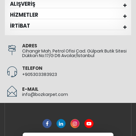
ALIŞVERİŞ
HİZMETLER
İRTİBAT
ADRES
Cihangir Mah. Petrol Ofisi Cad. Gülpark Butik Sitesi
Dükkan No:17/G D6 Avcılar/İstanbul
TELEFON
+905303383923
E-MAIL
info@bozkarpet.com