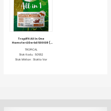
TropiFit All In One
Hamster&Gerbil 500GR (
Hamster Ve Kemirgen Yemi
TROPICAL
)
Stok Kodu : 50552
Stok Miktarı : Stokta Var