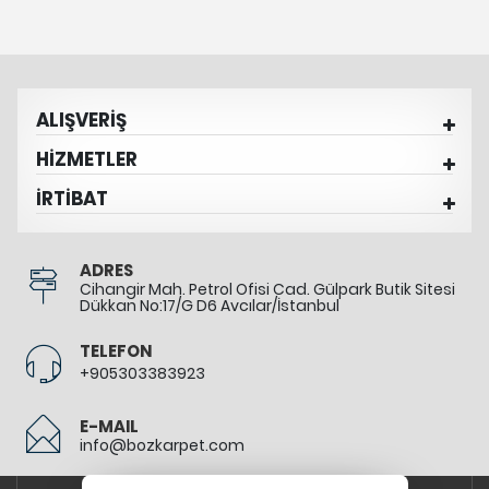
ALIŞVERİŞ
HİZMETLER
İRTİBAT
ADRES
Cihangir Mah. Petrol Ofisi Cad. Gülpark Butik Sitesi
Dükkan No:17/G D6 Avcılar/İstanbul
TELEFON
+905303383923
E-MAIL
info@bozkarpet.com