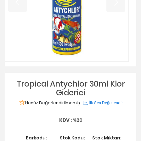
Tropical Antychlor 30ml Klor
Giderici
Henüz Değerlendirilmemiş
İlk Sen Değerlendir
KDV :
%20
Barkodu:
Stok Kodu:
Stok Miktarı: