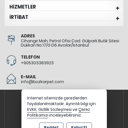
HİZMETLER
İRTİBAT
ADRES
Cihangir Mah. Petrol Ofisi Cad. Gülpark Butik Sitesi
Dükkan No:17/G D6 Avcılar/İstanbul
TELEFON
+905303383923
E-MAIL
info@bozkarpet.com
İnternet sitemizde çerezlerden
faydalanılmaktadır. Ayrıntılı bilgi için
KVKK,
Gizlilik Sözleşmesi
ve
Çerez
Politikamızı
inceleyebilirsiniz.
Reddet
Kabul Et