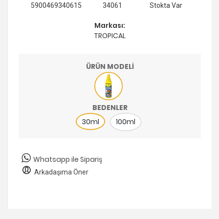
5900469340615
34061
Stokta Var
Markası:
TROPICAL
ÜRÜN MODELİ
BEDENLER
30ml
100ml
Whatsapp ile Sipariş
Arkadaşıma Öner