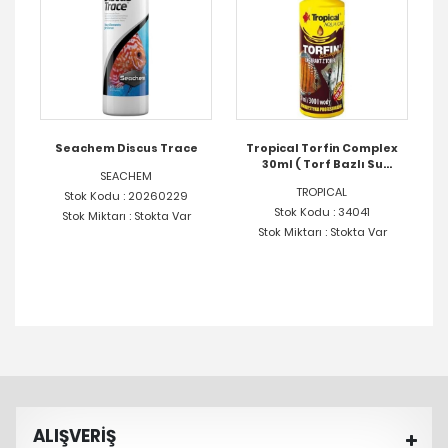
0ml
Seachem Discus Trace
Tropical Torfin Complex
30ml ( Torf Bazlı Su
SEACHEM
Düzenleyici )
TROPICAL
Stok Kodu : 20260229
Stok Kodu : 34041
Stok Miktarı : Stokta Var
Stok Miktarı : Stokta Var
ALIŞVERİŞ