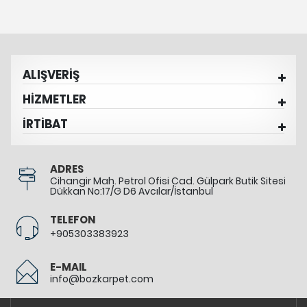
ALIŞVERİŞ
HİZMETLER
İRTİBAT
ADRES
Cihangir Mah. Petrol Ofisi Cad. Gülpark Butik Sitesi
Dükkan No:17/G D6 Avcılar/İstanbul
TELEFON
+905303383923
E-MAIL
info@bozkarpet.com