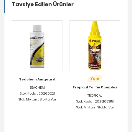
Tavsiye Edilen Ürünler
Yeni
guard
Tropica Akvaryum Su
Düzenleyici 300ml
Tropical Torfin Complex
M
TROPICA
260221
TROPICAL
Stok Kodu : 0623
okta Var
Stok Kodu : 20251053151
Stok Miktarı : Stokta Var
Stok Miktarı : Stokta Var