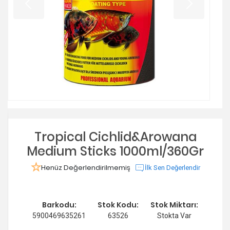
Tropical Cichlid&Arowana
Medium Sticks 1000ml/360Gr
Henüz Değerlendirilmemiş
İlk Sen Değerlendir
Barkodu:
Stok Kodu:
Stok Miktarı:
5900469635261
63526
Stokta Var