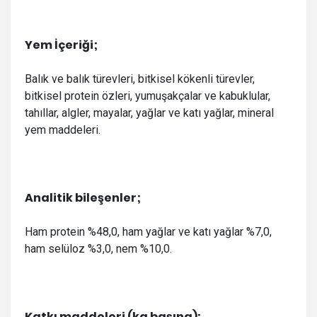
Yem İçeriği;
Balık ve balık türevleri, bitkisel kökenli türevler,
bitkisel protein özleri, yumuşakçalar ve kabuklular,
tahıllar, algler, mayalar, yağlar ve katı yağlar, mineral
yem maddeleri.
Analitik bileşenler;
Ham protein %48,0, ham yağlar ve katı yağlar %7,0,
ham selüloz %3,0, nem %10,0.
Katkı maddeleri (kg başına):