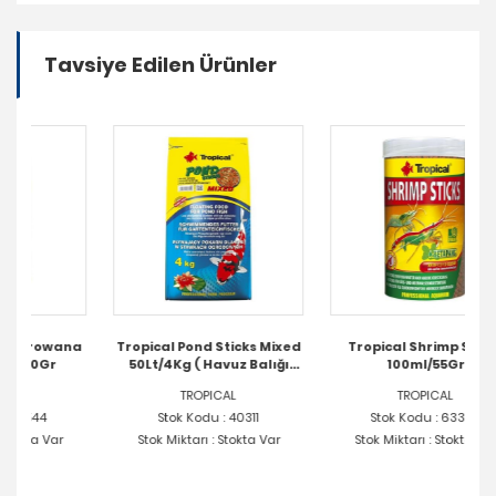
Tavsiye Edilen Ürünler
na
Tropical Pond Sticks Mixed
Tropical Shrimp Sticks
50Lt/4Kg ( Havuz Balığı
100ml/55Gr
Yemi )
TROPICAL
TROPICAL
Stok Kodu : 40311
Stok Kodu : 63363
Stok Miktarı : Stokta Var
Stok Miktarı : Stokta Var