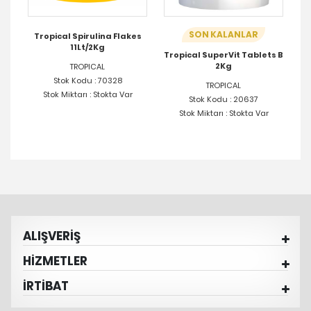
SON KALANLAR
Tropical Spirulina Flakes
T
11Lt/2Kg
Tropical SuperVit Tablets B
2Kg
TROPICAL
Stok Kodu : 70328
TROPICAL
Stok Miktarı : Stokta Var
Stok Kodu : 20637
Stok Miktarı : Stokta Var
ALIŞVERİŞ
HİZMETLER
İRTİBAT