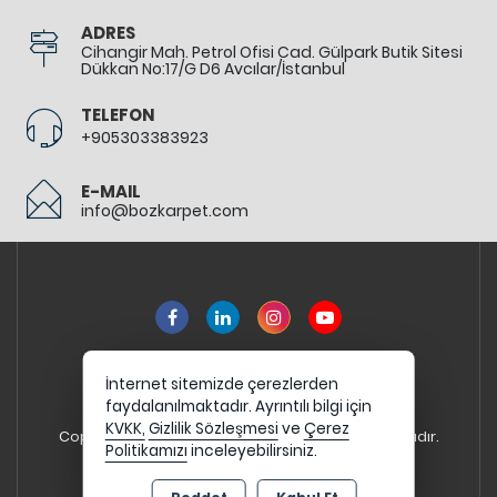
ADRES
Cihangir Mah. Petrol Ofisi Cad. Gülpark Butik Sitesi
Dükkan No:17/G D6 Avcılar/İstanbul
TELEFON
+905303383923
E-MAIL
info@bozkarpet.com
İnternet sitemizde çerezlerden
faydalanılmaktadır. Ayrıntılı bilgi için
KVKK,
Gizlilik Sözleşmesi
ve
Çerez
Copyright 2026 bozkarpet.com - Tüm hakları saklıdır.
Politikamızı
inceleyebilirsiniz.
Kredi kartı bilgileriniz 256bit SSL sertifikası ile
korunmaktadır.