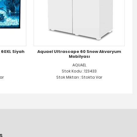
 60XL Siyah
Aquael Ultrascape 60 Snow Akvaryum
Mobilyası
AQUAEL
Stok Kodu : 123433
Var
Stok Miktarı : Stokta Var
S