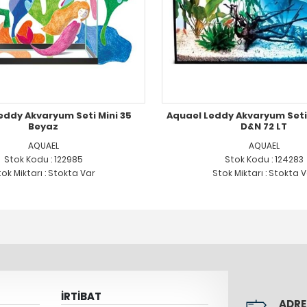
eddy Akvaryum Seti Mini 35
Aquael Leddy Akvaryum Seti
Beyaz
D&N 72 LT
AQUAEL
AQUAEL
Stok Kodu : 122985
Stok Kodu : 124283
ok Miktarı : Stokta Var
Stok Miktarı : Stokta 
İRTİBAT
ADRE