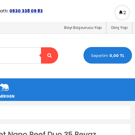
ttı:
0530 338 09 83
🔔
2
Bayi Başvurusu Yap
Giriş Yap
Sepetim
0,00 TL
MİRGEN
et Nano Reef Duo 35 Beyaz