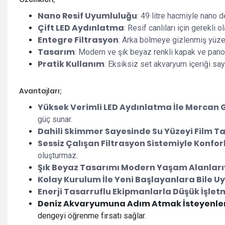
Nano Resif Uyumluluğu
: 49 litre hacmiyle nano 
Çift LED Aydınlatma
: Resif canlıları için gerekli
Entegre Filtrasyon
: Arka bölmeye gizlenmiş yüzey
Tasarım
: Modern ve şık beyaz renkli kapak ve pan
Pratik Kullanım
: Eksiksiz set akvaryum içeriği say
Avantajları;
Yüksek Verimli LED Aydınlatma İle Mercan G
güç sunar.
Dahili Skimmer Sayesinde Su Yüzeyi Film T
Sessiz Çalışan Filtrasyon Sistemiyle Konfor
oluşturmaz.
Şık Beyaz Tasarımı Modern Yaşam Alanlar
Kolay Kurulum İle Yeni Başlayanlara Bile Uy
Enerji Tasarruflu Ekipmanlarla Düşük İşlet
Deniz Akvaryumuna Adım Atmak İsteyenler İ
dengeyi öğrenme fırsatı sağlar.