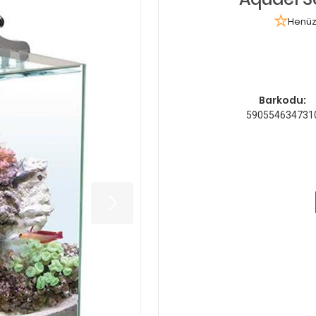
Henüz
Barkodu:
590554634731