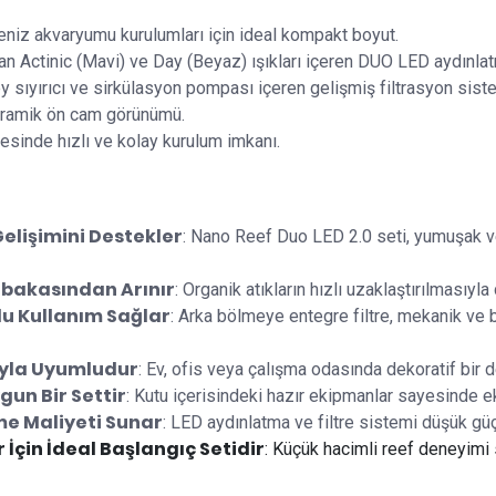
deniz akvaryumu kurulumları için ideal kompakt boyut.
 olan Actinic (Mavi) ve Day (Beyaz) ışıkları içeren DUO LED aydınla
 sıyırıcı ve sirkülasyon pompası içeren gelişmiş filtrasyon sist
oramik ön cam görünümü.
esinde hızlı ve kolay kurulum imkanı.
elişimini Destekler
: Nano Reef Duo LED 2.0 seti, yumuşak ve
abakasından Arınır
: Organik atıkların hızlı uzaklaştırılmasıyl
lu Kullanım Sağlar
: Arka bölmeye entegre filtre, mekanik ve 
ıyla Uyumludur
: Ev, ofis veya çalışma odasında dekoratif bir 
gun Bir Settir
: Kutu içerisindeki hazır ekipmanlar sayesinde ek
me Maliyeti Sunar
: LED aydınlatma ve filtre sistemi düşük gü
çin İdeal Başlangıç Setidir
: Küçük hacimli reef deneyimi 