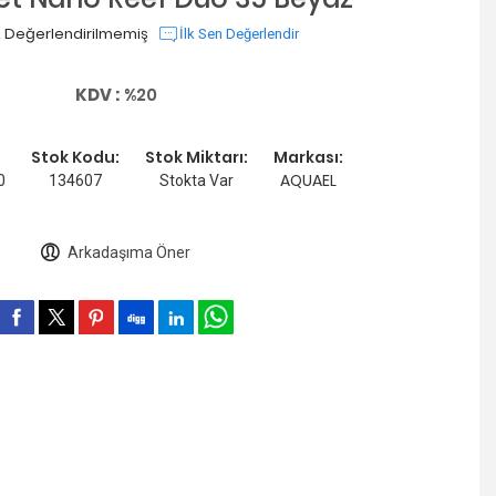
 Değerlendirilmemiş
İlk Sen Değerlendir
KDV :
%20
Stok Kodu:
Stok Miktarı:
Markası:
AQUAEL
0
134607
Stokta Var
Arkadaşıma Öner