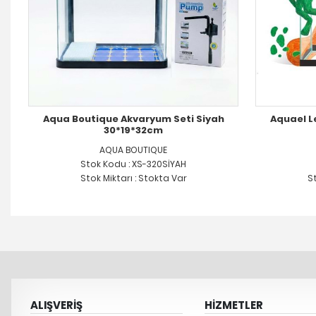
Aqua Boutique Akvaryum Seti Siyah
Aquael L
30*19*32cm
AQUA BOUTIQUE
Stok Kodu : XS-320SİYAH
Stok Miktarı : Stokta Var
St
ALIŞVERİŞ
HİZMETLER