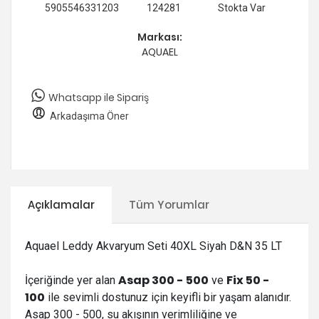
5905546331203
124281
Stokta Var
Markası:
AQUAEL
Whatsapp ile Sipariş
Arkadaşıma Öner
Açıklamalar
Tüm Yorumlar
Aquael Leddy Akvaryum Seti 40XL Siyah D&N 35 LT
Asap 300 - 500
Fix 50 -
İçeriğinde yer alan
ve
100
ile sevimli dostunuz için keyifli bir yaşam alanıdır.
Asap 300 - 500, su akışının verimliliğine ve