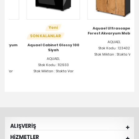
Yeni
Aquael Ultrascape 60
Forest Akvaryum Mobilyası
SON KALANLAR
S
AQUAEL
um
Aquael Cabinet Glossy 100
Stok Kodu : 123432
Siyah
Stok Miktarı : Stokta Var
AQUAEL
Stok Kodu : 112933
Stok Miktarı : Stokta Var
ALIŞVERİŞ
HİZMETLER