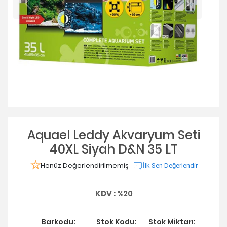
Aquael Leddy Akvaryum Seti
40XL Siyah D&N 35 LT
Henüz Değerlendirilmemiş
İlk Sen Değerlendir
KDV :
%20
Barkodu:
Stok Kodu:
Stok Miktarı: