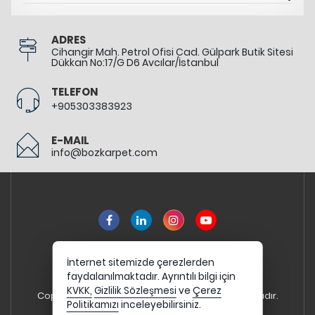
ADRES
Cihangir Mah. Petrol Ofisi Cad. Gülpark Butik Sitesi
Dükkan No:17/G D6 Avcılar/İstanbul
TELEFON
+905303383923
E-MAIL
info@bozkarpet.com
İnternet sitemizde çerezlerden
faydalanılmaktadır. Ayrıntılı bilgi için
KVKK,
Gizlilik Sözleşmesi
ve
Çerez
Copyright 2026 bozkarpet.com - Tüm hakları saklıdır.
Politikamızı
inceleyebilirsiniz.
Kredi kartı bilgileriniz 256bit SSL sertifikası ile