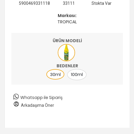
5900469331118
33111
Stokta Var
Markası:
TROPICAL
ÜRÜN MODELİ
BEDENLER
30ml
100ml
Whatsapp ile Sipariş
Arkadaşıma Öner