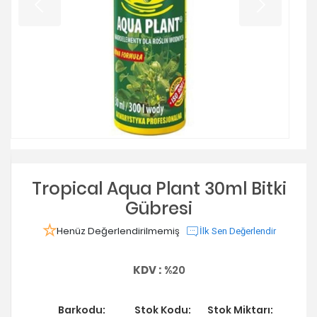
Tropical Aqua Plant 30ml Bitki
Gübresi
Henüz Değerlendirilmemiş
İlk Sen Değerlendir
KDV :
%20
Barkodu:
Stok Kodu:
Stok Miktarı: