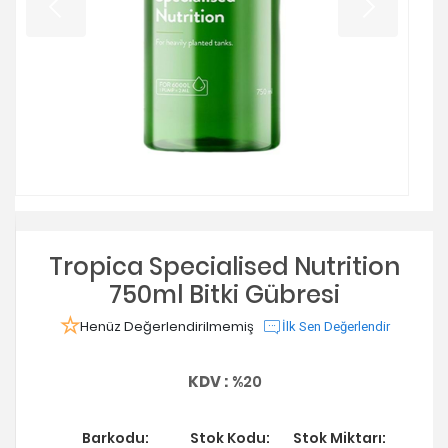
Tropica Specialised Nutrition
750ml Bitki Gübresi
Henüz Değerlendirilmemiş
İlk Sen Değerlendir
KDV :
%20
Barkodu:
Stok Kodu:
Stok Miktarı: