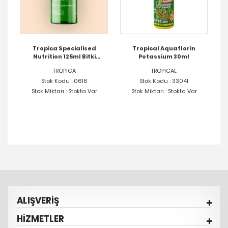
Tropica Specialised
Tropical Aquaflorin
Nutrition 125ml Bitki
Potassium 30ml
T
Gübresi
TROPICA
TROPICAL
Stok Kodu : 0616
Stok Kodu : 33041
Stok Miktarı : Stokta Var
Stok Miktarı : Stokta Var
ALIŞVERİŞ
HİZMETLER