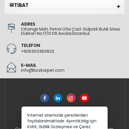
İRTİBAT
ADRES
Cihangir Mah. Petrol Ofisi Cad. Gülpark Butik Sitesi
Dükkan No:17/G D6 Avcılar/İstanbul
TELEFON
+905303383923
E-MAIL
info@bozkarpet.com
İnternet sitemizde çerezlerden
faydalanılmaktadır. Ayrıntılı bilgi için
KVKK,
Gizlilik Sözleşmesi
ve
Çerez
Copyright 2026 bozkarpet.com - Tüm hakları saklıdır.