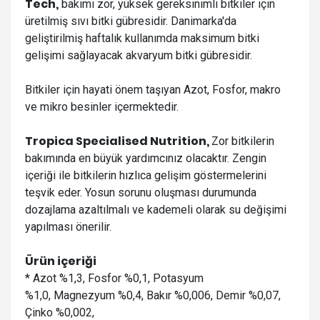
Tech,
bakımı zor, yüksek gereksinimli bitkiler için
üretilmiş sıvı bitki gübresidir. Danimarka'da
geliştirilmiş haftalık kullanımda maksimum bitki
gelişimi sağlayacak akvaryum bitki gübresidir.
Bitkiler için hayati önem taşıyan Azot, Fosfor, makro
ve mikro besinler içermektedir.
Tropica Specialised Nutrition,
Zor bitkilerin
bakımında en büyük yardımcınız olacaktır. Zengin
içeriği ile bitkilerin hızlıca gelişim göstermelerini
teşvik eder. Yosun sorunu oluşması durumunda
dozajlama azaltılmalı ve kademeli olarak su değişimi
yapılması önerilir.
Ürün içeriği
* Azot %1,3, Fosfor %0,1, Potasyum
%1,0, Magnezyum %0,4, Bakır %0,006, Demir %0,07,
Çinko %0,002,