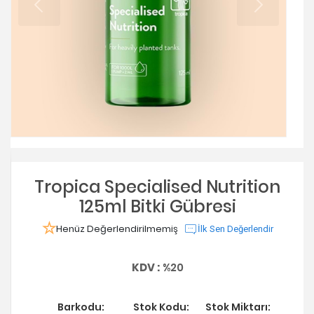
Tropica Specialised Nutrition
125ml Bitki Gübresi
Henüz Değerlendirilmemiş
İlk Sen Değerlendir
KDV :
%20
Barkodu:
Stok Kodu:
Stok Miktarı: