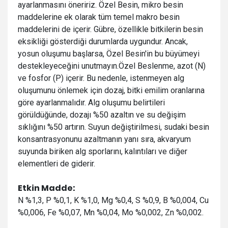
ayarlanmasını öneririz. Özel Besin, mikro besin
maddelerine ek olarak tüm temel makro besin
maddelerini de içerir. Gübre, özellikle bitkilerin besin
eksikliği gösterdiği durumlarda uygundur. Ancak,
yosun oluşumu başlarsa, Özel Besin'in bu büyümeyi
destekleyeceğini unutmayın.
Özel Beslenme, azot (N)
ve fosfor (P) içerir. Bu nedenle, istenmeyen alg
oluşumunu önlemek için dozaj, bitki emilim oranlarına
göre ayarlanmalıdır. Alg oluşumu belirtileri
görüldüğünde, dozajı %50 azaltın ve su değişim
sıklığını %50 artırın. Suyun değiştirilmesi, sudaki besin
konsantrasyonunu azaltmanın yanı sıra, akvaryum
suyunda biriken alg sporlarını, kalıntıları ve diğer
elementleri de giderir.
Etkin Madde:
N %1,3, P %0,1, K %1,0, Mg %0,4, S %0,9, B %0,004, Cu
%0,006, Fe %0,07, Mn %0,04, Mo %0,002, Zn %0,002.