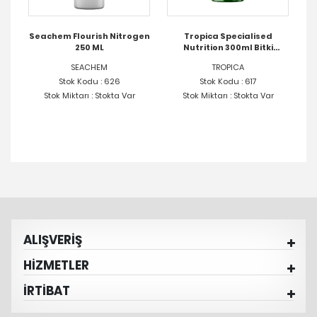
on
Seachem Flourish Nitrogen
Tropica Specialised
250 ML
Nutrition 300ml Bitki
T
Gübresi
SEACHEM
TROPICA
Stok Kodu : 626
Stok Kodu : 617
Stok Miktarı : Stokta Var
Stok Miktarı : Stokta Var
ALIŞVERİŞ
HİZMETLER
İRTİBAT