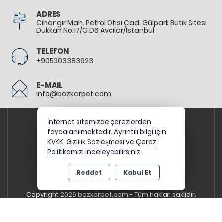
ADRES
Cihangir Mah. Petrol Ofisi Cad. Gülpark Butik Sitesi
Dükkan No:17/G D6 Avcılar/İstanbul
TELEFON
+905303383923
E-MAIL
info@bozkarpet.com
İnternet sitemizde çerezlerden
faydalanılmaktadır. Ayrıntılı bilgi için
KVKK,
Gizlilik Sözleşmesi
ve
Çerez
Politikamızı
inceleyebilirsiniz.
Reddet
Kabul Et
Copyright 2026 bozkarpet.com - Tüm hakları saklıdır.
Kredi kartı bilgileriniz 256bit SSL sertifikası ile
korunmaktadır.