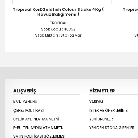
Kg
Tropical Koi&Goldfish Colour Sticks 4Kg (
Tropic
Havuz Balığı Yemi )
TROPICAL
Stok Kodu : 40352
Stok Miktarı : Stokta Var
St
ALIŞVERİŞ
HİZMETLER
K.V.K. KANUNU
YARDIM
ÇEREZ POLITIKASI
İSTEK VE ÖNERILERINIZ
ÜYELIK AYDINLATMA METNI
YENİ ÜRÜNLER
E-BÜLTEN AYDINLATMA METNI
YENİDEN STOĞA GİRENLER
SATIŞ POLITIKASI SÖZLEŞMESI