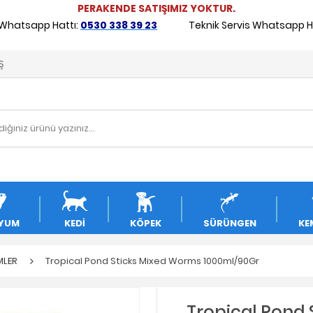
PERAKENDE SATIŞIMIZ YOKTUR.
 Whatsapp Hattı:
0530 338 39 23
Teknik Servis Whatsapp Ha
Ş
YUM
KEDİ
KÖPEK
SÜRÜNGEN
KE
MLER
Tropical Pond Sticks Mixed Worms 1000ml/90Gr
Tropical Pond