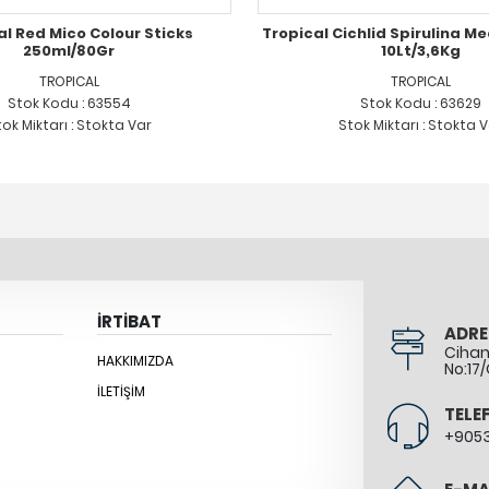
al Red Mico Colour Sticks
Tropical Cichlid Spirulina M
250ml/80Gr
10Lt/3,6Kg
TROPICAL
TROPICAL
Stok Kodu : 63554
Stok Kodu : 63629
ok Miktarı : Stokta Var
Stok Miktarı : Stokta 
İRTİBAT
ADRE
Cihang
HAKKIMIZDA
No:17/
İLETIŞIM
TELE
+905