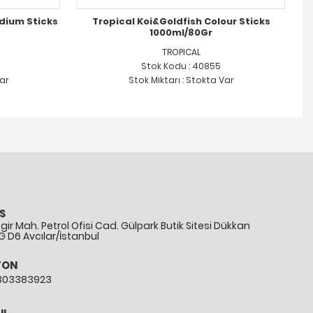
edium Sticks
Tropical Koi&Goldfish Colour Sticks
1000ml/80Gr
TROPICAL
Stok Kodu : 40855
Var
Stok Miktarı : Stokta Var
S
ir Mah. Petrol Ofisi Cad. Gülpark Butik Sitesi Dükkan
G D6 Avcılar/İstanbul
FON
303383923