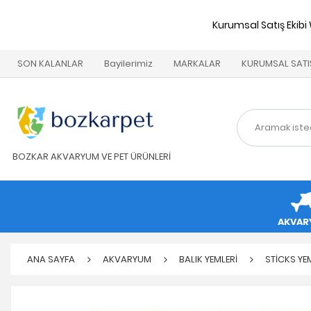
Kurumsal Satış Ekibi
SON KALANLAR
Bayilerimiz
MARKALAR
KURUMSAL SATI
BOZKAR AKVARYUM VE PET ÜRÜNLERİ
AKVAR
ANA SAYFA
AKVARYUM
BALIK YEMLERİ
STİCKS YE