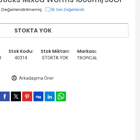
 Değerlendirilmemiş
İlk Sen Değerlendir
STOKTA YOK
Stok Kodu:
Stok Miktarı:
Markası:
TROPICAL
3
40314
STOKTA YOK
Arkadaşıma Öner