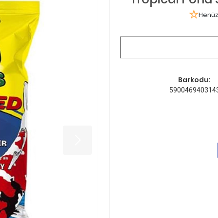
Henüz
Barkodu:
590046940314