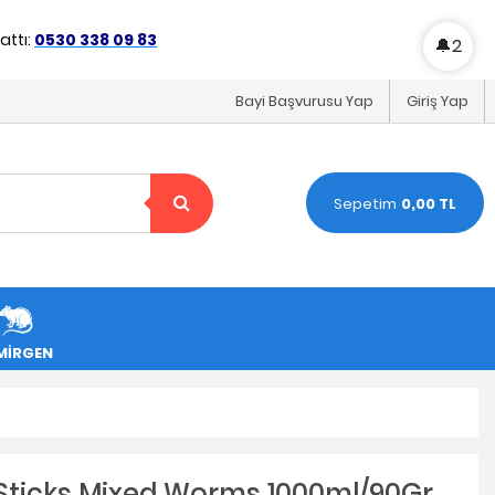
ttı:
0530 338 09 83
🔔
2
Bayi Başvurusu Yap
Giriş Yap
Sepetim
0,00 TL
MİRGEN
 Sticks Mixed Worms 1000ml/90Gr