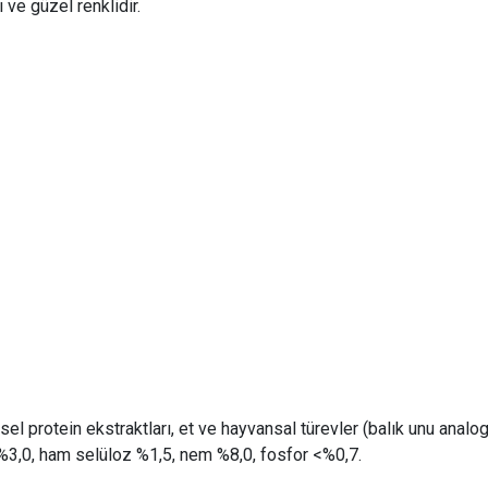
 ve güzel renklidir.
itkisel protein ekstraktları, et ve hayvansal türevler (balık unu anal
%3,0, ham selüloz %1,5, nem %8,0, fosfor <%0,7.