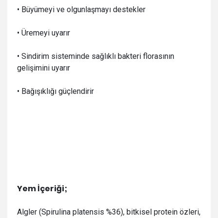
• Büyümeyi ve olgunlaşmayı destekler
• Ü
remeyi uyarır
• Sindirim sisteminde sağlıklı bakteri florasının
gelişimini uyarır
• Bağışıklığı güçlendirir
Yem İçeriği;
Algler (Spirulina platensis %36), bitkisel protein özleri,