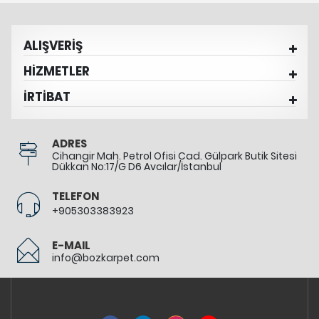
ALIŞVERİŞ
HİZMETLER
İRTİBAT
ADRES
Cihangir Mah. Petrol Ofisi Cad. Gülpark Butik Sitesi
Dükkan No:17/G D6 Avcılar/İstanbul
TELEFON
+905303383923
E-MAIL
info@bozkarpet.com