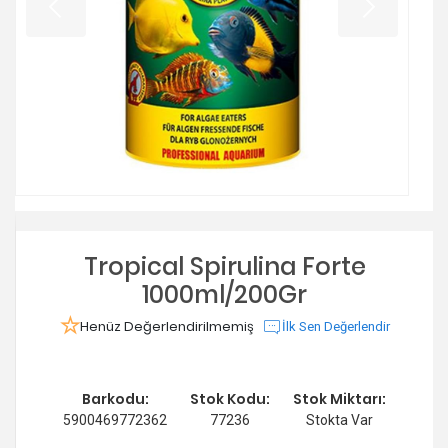
Tropical Spirulina Forte
1000ml/200Gr
Henüz Değerlendirilmemiş
İlk Sen Değerlendir
Barkodu:
Stok Kodu:
Stok Miktarı:
5900469772362
77236
Stokta Var