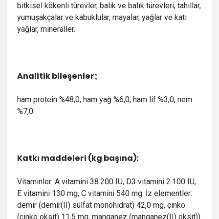
bitkisel kökenli türevler, balık ve balık türevleri, tahıllar,
yumuşakçalar ve kabuklular, mayalar, yağlar ve katı
yağlar, mineraller.
Analitik bileşenler;
ham protein %48,0, ham yağ %6,0, ham lif %3,0, nem
%7,0.
Katkı maddeleri (kg başına):
Vitaminler: A vitamini 38.200 IU, D3 vitamini 2.100 IU,
E vitamini 130 mg, C vitamini 540 mg. İz elementler:
demir (demir(II) sülfat monohidrat) 42,0 mg, çinko
(çinko oksit) 11,5 mg, manganez (manganez(II) oksit))