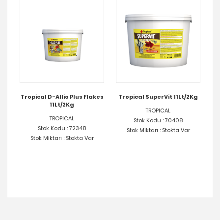
kes
Tropical D-Allio Plus Flakes
Tropical SuperVit 11Lt/2Kg
11Lt/2Kg
Tr
TROPICAL
TROPICAL
Stok Kodu : 70408
Stok Kodu : 72348
Stok Miktarı : Stokta Var
Stok Miktarı : Stokta Var