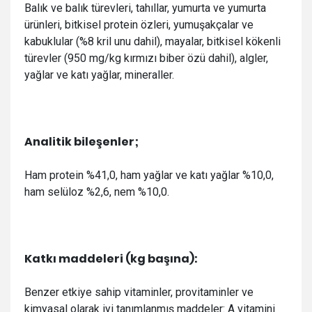
Balık ve balık türevleri, tahıllar, yumurta ve yumurta
ürünleri, bitkisel protein özleri, yumuşakçalar ve
kabuklular (%8 kril unu dahil), mayalar, bitkisel kökenli
türevler (950 mg/kg kırmızı biber özü dahil), algler,
yağlar ve katı yağlar, mineraller.
Analitik bileşenler;
Ham protein %41,0, ham yağlar ve katı yağlar %10,0,
ham selüloz %2,6, nem %10,0.
Katkı maddeleri (kg başına):
Benzer etkiye sahip vitaminler, provitaminler ve
kimyasal olarak iyi tanımlanmış maddeler: A vitamini