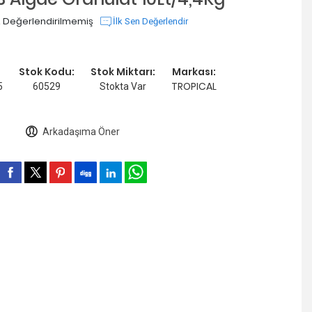
 Değerlendirilmemiş
İlk Sen Değerlendir
Stok Kodu:
Stok Miktarı:
Markası:
TROPICAL
5
60529
Stokta Var
Arkadaşıma Öner