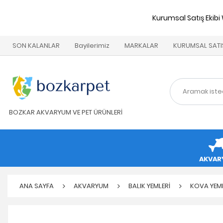
Kurumsal Satış Ekibi
SON KALANLAR
Bayilerimiz
MARKALAR
KURUMSAL SATI
BOZKAR AKVARYUM VE PET ÜRÜNLERİ
AKVAR
ANA SAYFA
AKVARYUM
BALIK YEMLERİ
KOVA YEM