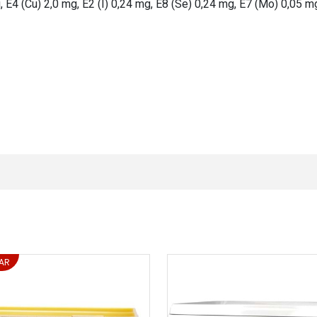
, E4 (Cu) 2,0 mg, E2 (I) 0,24 mg, E8 (Se) 0,24 mg, E7 (Mo) 0,05 mg
AR