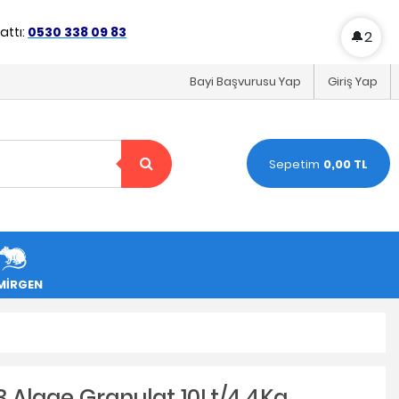
ttı:
0530 338 09 83
🔔
2
Bayi Başvurusu Yap
Giriş Yap
Sepetim
0,00 TL
MİRGEN
3 Algae Granulat 10Lt/4,4Kg