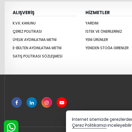
ALIŞVERİŞ
HİZMETLER
K.V.K. KANUNU
YARDIM
ÇEREZ POLITIKASI
İSTEK VE ÖNERILERINIZ
ÜYELIK AYDINLATMA METNI
YENİ ÜRÜNLER
E-BÜLTEN AYDINLATMA METNI
YENİDEN STOĞA GİRENLER
SATIŞ POLITIKASI SÖZLEŞMESI
İnternet sitemizde çerezlerden 
Çerez Politikamızı
inceleyebilir