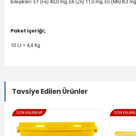
bileşikleri: E1 (Fe) 40,0 mg, E6 (Zn) 11,0 mg, E5 (Mn) 8,3 mg
Paket içeriği;
10 Lt = 4,4 Kg
Tavsiye Edilen Ürünler
SON KALANLAR
SON KALANL