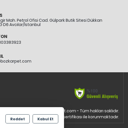
S
ir Mah. Petrol Ofisi Cad. Gülpark Butik Sitesi Dükkan
G D6 Avcılar/İstanbul
FON
303383923
IL
@bozkarpet.com
Copyright 2026 bozkarpet.com - Tüm hakları saklıdır.
Kredi kartı bilgileriniz 256bit SSL sertifikası ile korunmaktadır.
Reddet
Kabul Et