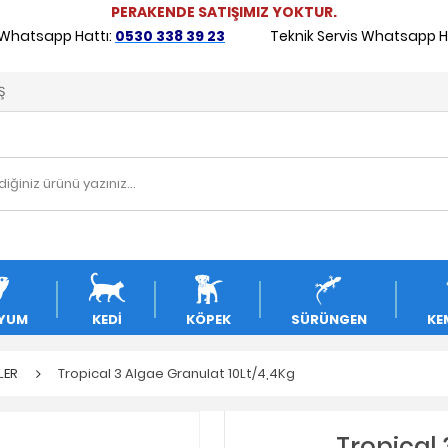
PERAKENDE SATIŞIMIZ YOKTUR.
 Whatsapp Hattı:
0530 338 39 23
Teknik Servis Whatsapp Ha
Ş
YUM
KEDİ
KÖPEK
SÜRÜNGEN
KE
LER
Tropical 3 Algae Granulat 10Lt/4,4Kg
Tropical 