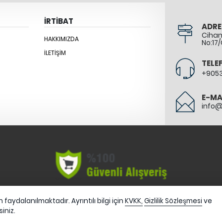
İRTİBAT
ADRE
Cihang
HAKKIMIZDA
No:17/
İLETIŞIM
TELE
+905
E-MA
info
faydalanılmaktadır. Ayrıntılı bilgi için
KVKK,
Gizlilik Sözleşmesi
ve
siniz.