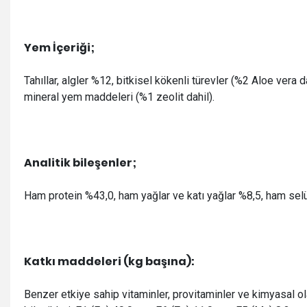
Yem İçeriği;
Tahıllar, algler %12, bitkisel kökenli türevler (%2 Aloe vera da
mineral yem maddeleri (%1 zeolit dahil).
Analitik bileşenler;
Ham protein %43,0, ham yağlar ve katı yağlar %8,5, ham sel
Katkı maddeleri (kg başına):
Benzer etkiye sahip vitaminler, provitaminler ve kimyasal ol