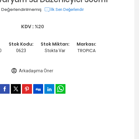
 Değerlendirilmemiş
İlk Sen Değerlendir
KDV :
%20
Stok Kodu:
Stok Miktarı:
Markası:
TROPICA
0
0623
Stokta Var
Arkadaşıma Öner