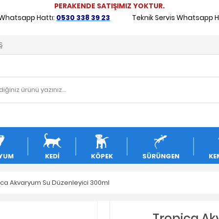
PERAKENDE SATIŞIMIZ YOKTUR.
 Whatsapp Hattı:
0530 338 39 23
Teknik Servis Whatsapp Ha
Ş
YUM
KEDİ
KÖPEK
SÜRÜNGEN
KE
ica Akvaryum Su Düzenleyici 300ml
Tropica Ak