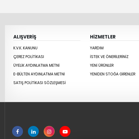
ALIŞVERİŞ
HİZMETLER
K.V.K. KANUNU
YARDIM
ÇEREZ POLITIKASI
İSTEK VE ÖNERILERINIZ
ÜYELIK AYDINLATMA METNI
YENİ ÜRÜNLER
E-BÜLTEN AYDINLATMA METNI
YENİDEN STOĞA GİRENLER
SATIŞ POLITIKASI SÖZLEŞMESI