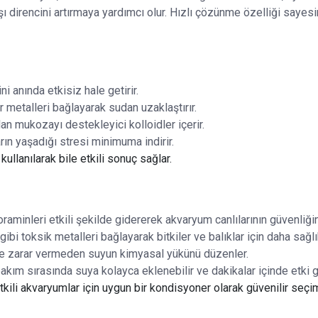
 karşı direncini artırmaya yardımcı olur. Hızlı çözünme özelliği s
 anında etkisiz hale getirir.
ır metalleri bağlayarak sudan uzaklaştırır.
n mukozayı destekleyici kolloidler içerir.
rın yaşadığı stresi minimuma indirir.
llanılarak bile etkili sonuç sağlar.
oraminleri etkili şekilde gidererek akvaryum canlılarının güvenliğin
bi toksik metalleri bağlayarak bitkiler ve balıklar için daha sağlıkl
mine zarar vermeden suyun kimyasal yükünü düzenler.
akım sırasında suya kolayca eklenebilir ve dakikalar içinde etki g
kili akvaryumlar için uygun bir kondisyoner olarak güvenilir seçim