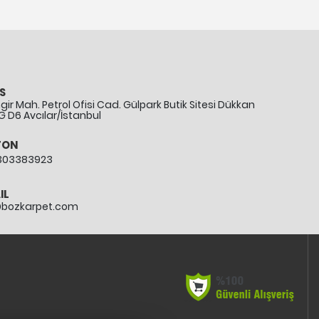
S
ir Mah. Petrol Ofisi Cad. Gülpark Butik Sitesi Dükkan
G D6 Avcılar/İstanbul
FON
303383923
IL
@bozkarpet.com