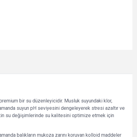
premium bir su düzenleyicidir. Musluk suyundaki klor,
ynı zamanda suyun pH seviyesini dengeleyerek stresi azaltır ve
tin su değişimlerinde su kalitesini optimize etmek için
 zamanda balıkların mukoza zarını koruyan kolloid maddeler