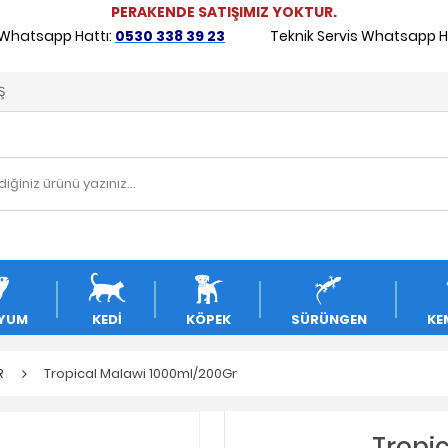
PERAKENDE SATIŞIMIZ YOKTUR.
 Whatsapp Hattı:
0530 338 39 23
Teknik Servis Whatsapp Ha
Ş
YUM
KEDİ
KÖPEK
SÜRÜNGEN
KE
R
Tropical Malawi 1000ml/200Gr
Tropi