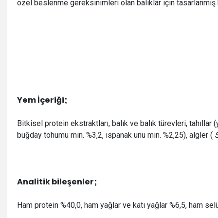
özel beslenme gereksinimleri olan balıklar için tasarlanmış
Yem İçeriği;
Bitkisel protein ekstraktları, balık ve balık türevleri, tahıll
buğday tohumu min. %3,2, ıspanak unu min. %2,25), algler (
S
Analitik bileşenler;
Ham protein %40,0, ham yağlar ve katı yağlar %6,5, ham sel