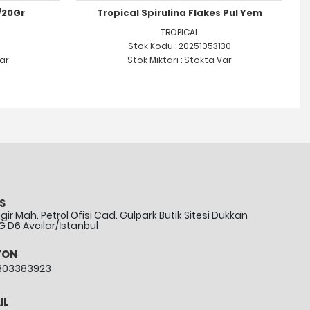
/20Gr
Tropical Spirulina Flakes Pul Yem
TROPICAL
Stok Kodu : 20251053130
Var
Stok Miktarı : Stokta Var
S
ir Mah. Petrol Ofisi Cad. Gülpark Butik Sitesi Dükkan
G D6 Avcılar/İstanbul
FON
303383923
IL