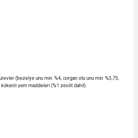
i türevler (bezelye unu min. %4, ısırgan otu unu min. %3,75,
l kökenli yem maddeleri (%1 zeolit dahil).