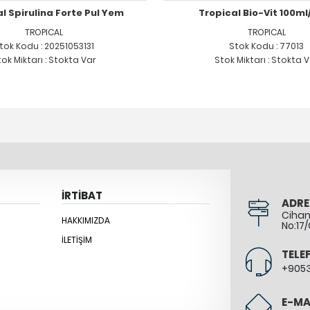
l Spirulina Forte Pul Yem
Tropical Bio-Vit 100ml
TROPICAL
TROPICAL
tok Kodu : 20251053131
Stok Kodu : 77013
ok Miktarı : Stokta Var
Stok Miktarı : Stokta 
İRTİBAT
ADRE
Cihang
HAKKIMIZDA
No:17/
İLETIŞIM
TELE
+905
E-MA