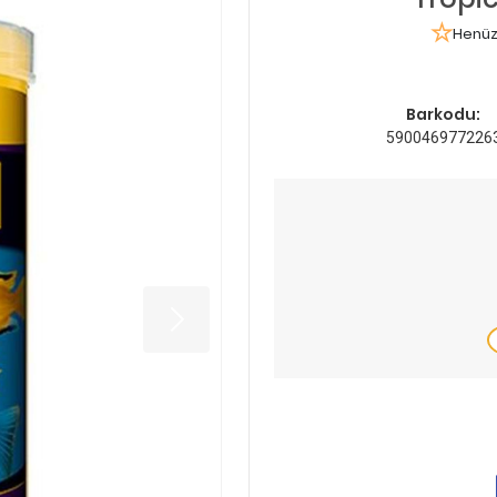
Henüz
Barkodu:
590046977226