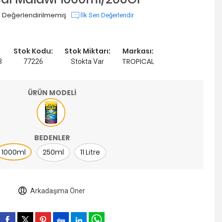
 Değerlendirilmemiş
İlk Sen Değerlendir
Stok Kodu:
Stok Miktarı:
Markası:
TROPICAL
3
77226
Stokta Var
ÜRÜN MODELİ
BEDENLER
1000ml
250ml
11 Litre
Arkadaşıma Öner