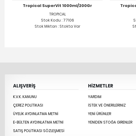
Tropical SuperVit 1000ml/200Gr
Tropica
TROPICAL
Stok Kodu : 77106
S
Stok Miktarı : Stokta Var
St
ALIŞVERİŞ
HİZMETLER
K.V.K. KANUNU
YARDIM
ÇEREZ POLITIKASI
İSTEK VE ÖNERILERINIZ
ÜYELIK AYDINLATMA METNI
YENİ ÜRÜNLER
E-BÜLTEN AYDINLATMA METNI
YENİDEN STOĞA GİRENLER
SATIŞ POLITIKASI SÖZLEŞMESI