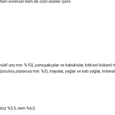
 hem evrensel hem de özel ürünler içerir.
ar (yulaf unu min. %10), yumuşakçalar ve kabuklular, bitkisel kökenl
pirulina platensis
min. %3), mayalar, yağlar ve katı yağlar, minera
üloz %3,5, nem %6,0.