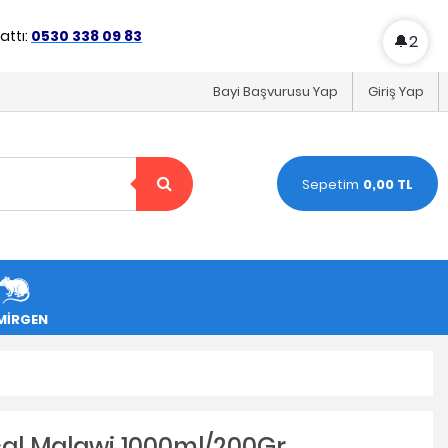
ttı:
0530 338 09 83
🔔
2
Bayi Başvurusu Yap
Giriş Yap
Sepetim
0,00 TL
MİRGEN
cal Malawi 1000ml/200Gr