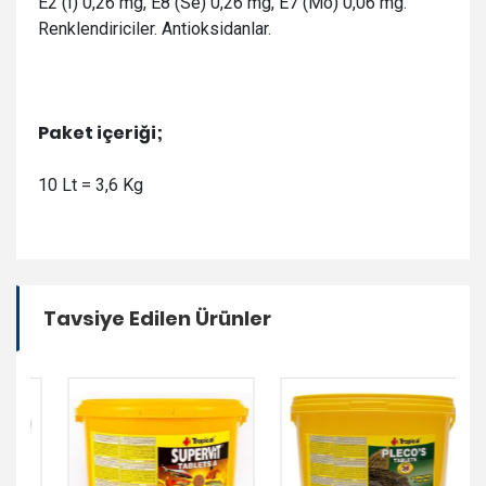
E2 (I) 0,26 mg, E8 (Se) 0,26 mg, E7 (Mo) 0,06 mg.
Renklendiriciler. Antioksidanlar.
Paket içeriği;
10 Lt = 3,6 Kg
Tavsiye Edilen Ürünler