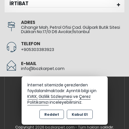
İRTİBAT
ADRES
Cihangir Mah. Petrol Ofisi Cad. Gülpark Butik Sitesi
Dükkan No:17/G D6 Avcılar/İstanbul
TELEFON
+905303383923
E-MAIL
info@bozkarpet.com
İnternet sitemizde çerezlerden
faydalanılmaktadır. Ayrıntılı bilgi için
KVKK,
Gizlilik Sözleşmesi
ve
Çerez
Politikamızı
inceleyebilirsiniz.
Reddet
Kabul Et
Copyright 2026 bozkarpet.com - Tüm hakları saklıdır.