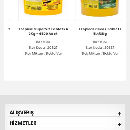
et
Tropical SuperVit Tablets A
Tropical Plecos Tablets
Tr
2Kg - 4500 Adet
5Lt/3Kg
TROPICAL
TROPICAL
Stok Kodu : 20627
Stok Kodu : 20337
Stok Miktarı : Stokta Var
Stok Miktarı : Stokta Var
ALIŞVERİŞ
HİZMETLER