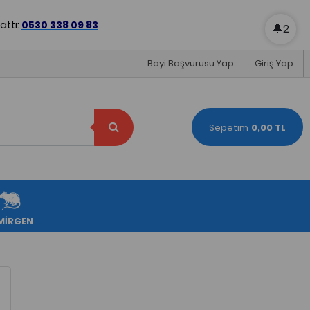
ttı:
0530 338 09 83
🔔
2
Bayi Başvurusu Yap
Giriş Yap
Sepetim
0,00 TL
MİRGEN