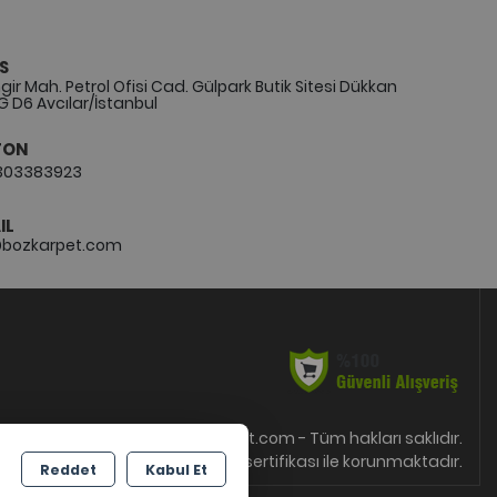
S
ir Mah. Petrol Ofisi Cad. Gülpark Butik Sitesi Dükkan
G D6 Avcılar/İstanbul
FON
303383923
IL
@bozkarpet.com
Copyright 2026 bozkarpet.com - Tüm hakları saklıdır.
Kredi kartı bilgileriniz 256bit SSL sertifikası ile korunmaktadır.
Reddet
Kabul Et