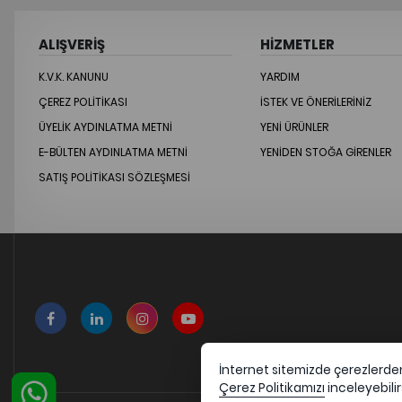
ALIŞVERİŞ
HİZMETLER
K.V.K. KANUNU
YARDIM
ÇEREZ POLITIKASI
İSTEK VE ÖNERILERINIZ
ÜYELIK AYDINLATMA METNI
YENİ ÜRÜNLER
E-BÜLTEN AYDINLATMA METNI
YENİDEN STOĞA GİRENLER
SATIŞ POLITIKASI SÖZLEŞMESI
İnternet sitemizde çerezlerden 
Çerez Politikamızı
inceleyebilir