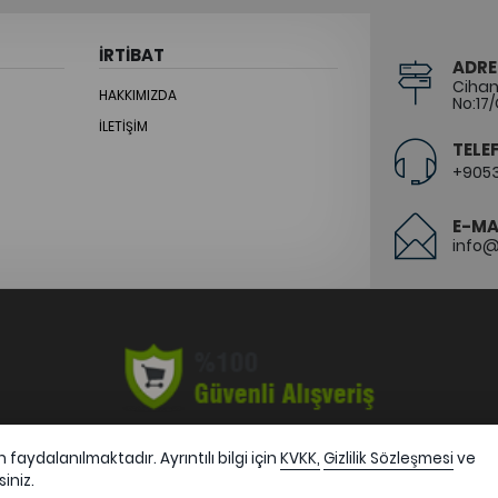
İRTİBAT
ADRE
Cihang
HAKKIMIZDA
No:17/
İLETIŞIM
TELE
+905
E-MA
info
faydalanılmaktadır. Ayrıntılı bilgi için
KVKK,
Gizlilik Sözleşmesi
ve
siniz.