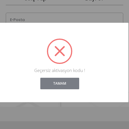
E-Posta
Şifre
Giriş Yap
Geçersiz aktivasyon kodu !
Şifremi Unuttum
Beni Hatırla
!
Not valid!
TAMAM